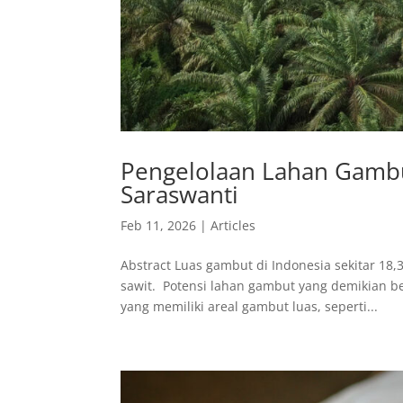
Pengelolaan Lahan Gambu
Saraswanti
Feb 11, 2026
|
Articles
Abstract Luas gambut di Indonesia sekitar 18,
sawit. Potensi lahan gambut yang demikian 
yang memiliki areal gambut luas, seperti...