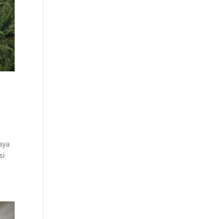
aya
si