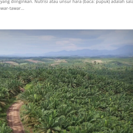
ang diinginkan. Nutrisi atau unsur hara (baca: pupuk) adalah sal
war-tawar...