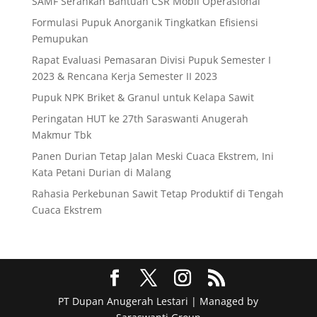
SAMF Serahkan Bantuan CSR Mobil Operasional
Formulasi Pupuk Anorganik Tingkatkan Efisiensi
Pemupukan
Rapat Evaluasi Pemasaran Divisi Pupuk Semester I
2023 & Rencana Kerja Semester II 2023
Pupuk NPK Briket & Granul untuk Kelapa Sawit
Peringatan HUT ke 27th Saraswanti Anugerah
Makmur Tbk
Panen Durian Tetap Jalan Meski Cuaca Ekstrem, Ini
Kata Petani Durian di Malang
Rahasia Perkebunan Sawit Tetap Produktif di Tengah
Cuaca Ekstrem
PT Dupan Anugerah Lestari | Managed by